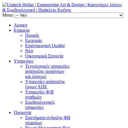
Menu
Αρχικη
Εταιρεια
Προφίλ
Εμπειρία
Επιστημονική Ομάδα
Νέα
Οικονομικά Στοιχεία
Υπηρεσιες
Τεχνολογικές υπηρεσίες
ανάπτυξης προϊόντων
και λύσεων
Υπηρεσίες ανάπτυξης
έργων ΑΠΕ
Υπηρεσίες Φ/Β
σταθμών
Συμβουλευτικές
υπηρεσίες
Προιοντα
Συστήματα στήριξης ΦΒ
πλαισίων
Power Management Box