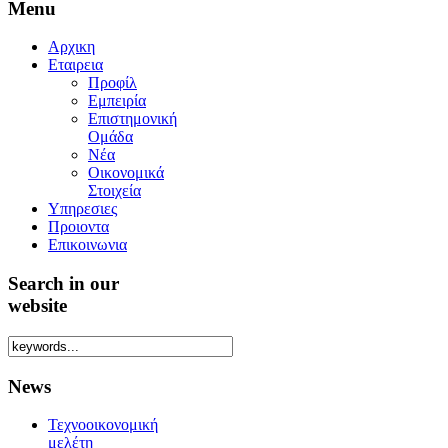
Menu
Αρχικη
Εταιρεια
Προφίλ
Εμπειρία
Επιστημονική
Ομάδα
Νέα
Οικονομικά
Στοιχεία
Υπηρεσιες
Προιοντα
Επικοινωνια
Search in our
website
News
Τεχνοοικονομική
μελέτη