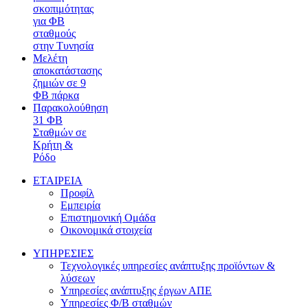
σκοπιμότητας
για ΦΒ
σταθμούς
στην Τυνησία
Μελέτη
αποκατάστασης
ζημιών σε 9
ΦΒ πάρκα
Παρακολούθηση
31 ΦΒ
Σταθμών σε
Κρήτη &
Ρόδο
ΕΤΑΙΡΕΙΑ
Προφίλ
Εμπειρία
Επιστημονική Ομάδα
Οικονομικά στοιχεία
ΥΠΗΡΕΣΙΕΣ
Τεχνολογικές υπηρεσίες ανάπτυξης προϊόντων &
λύσεων
Υπηρεσίες ανάπτυξης έργων ΑΠΕ
Υπηρεσίες Φ/Β σταθμών