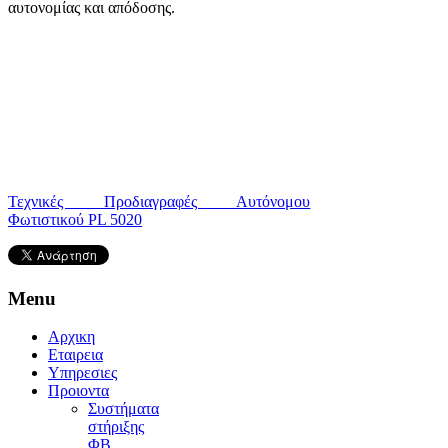
αυτονομίας και απόδοσης.
Τεχνικές Προδιαγραφές Αυτόνομου
Φωτιστικού PL 5020
Menu
Αρχικη
Εταιρεια
Υπηρεσιες
Προιοντα
Συστήματα
στήριξης
ΦΒ