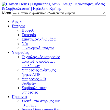
Menu
Αρχικη
Εταιρεια
Προφίλ
Εμπειρία
Επιστημονική Ομάδα
Νέα
Οικονομικά Στοιχεία
Υπηρεσιες
Τεχνολογικές υπηρεσίες
ανάπτυξης προϊόντων
και λύσεων
Υπηρεσίες ανάπτυξης
έργων ΑΠΕ
Υπηρεσίες Φ/Β
σταθμών
Συμβουλευτικές
υπηρεσίες
Προιοντα
Συστήματα στήριξης ΦΒ
πλαισίων
Power Management Box