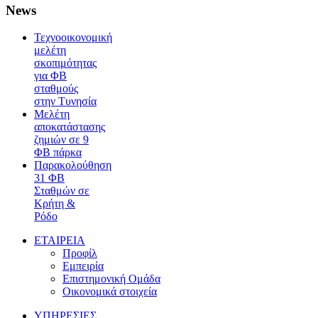
News
Τεχνοοικονομική
μελέτη
σκοπιμότητας
για ΦΒ
σταθμούς
στην Τυνησία
Μελέτη
αποκατάστασης
ζημιών σε 9
ΦΒ πάρκα
Παρακολούθηση
31 ΦΒ
Σταθμών σε
Κρήτη &
Ρόδο
ΕΤΑΙΡΕΙΑ
Προφίλ
Εμπειρία
Επιστημονική Ομάδα
Οικονομικά στοιχεία
ΥΠΗΡΕΣΙΕΣ